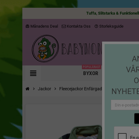
Tuffa, Slitstarka & Funktionel
Månadens Deal
Kontakta Oss
Storleksguide
card_giftcard
help_outline
A
POPULÄRAST
VÅ
view_headline
BYXOR
JACKOR
O
chevron_right
Jackor
chevron_right
Fleecejackor Enfärgade
chevron_right
Fleecejacka m
NYHETE