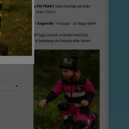
FRI FRAKT
inom Sverige på order
local_shipping
över
1000 kr
Ångerrätt
- 14 dagar - 30 dagar byte!
Trygg svensk e-handel med SSL
& betalning via Payson eller Swish