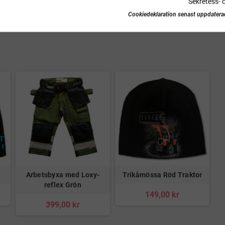
Sekretess- 
Cookiedeklaration senast uppdatera
Arbetsbyxa med Loxy-
Trikåmössa Röd Traktor
reflex Grön
149,00 kr
399,00 kr