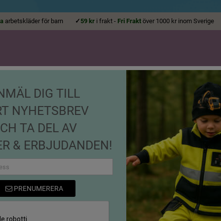
la
arbetskläder för barn
✓
59 kr
i frakt -
Fri Frakt
över 1000 kr inom Sveri
NMÄL DIG TILL
ALLA ÅLDRAR
KEPSAR, MÖS
RT NYHETSBREV
T-SHIRTS
HOODIES
BODYS
SKOR
ACCESSO
CH TA DEL AV
ed Loxy-reflex Grön
R & ERBJUDANDEN!
Fleecejacka med Loxy-reflex Grön
PRENUMERERA
Referens
760352-90
EAN13
7333360000308