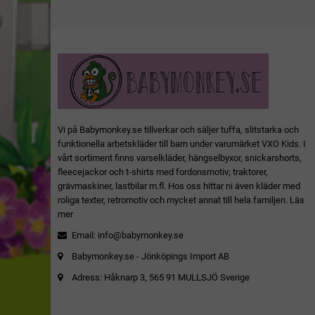
Vi på Babymonkey.se tillverkar och säljer tuffa, slitstarka och
funktionella arbetskläder till barn under varumärket VXO Kids. I
vårt sortiment finns varselkläder, hängselbyxor, snickarshorts,
fleecejackor och t-shirts med fordonsmotiv; traktorer,
grävmaskiner, lastbilar m.fl. Hos oss hittar ni även kläder med
roliga texter, retromotiv och mycket annat till hela familjen.
Läs
mer
Email:
info@babymonkey.se
Babymonkey.se - Jönköpings Import AB
Adress: Håknarp 3, 565 91 MULLSJÖ Sverige