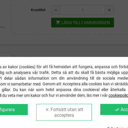
remove
add
Kvantitet
shopping_cart
LÄGG TILL I VARUKORGEN
rslag
ING
DETALJER
FRAKT & RETUR
GSPR IN
 av kakor (cookies) för att få hemsidan att fungera, anpassa och förbä
Jackan har dubbla lager fleece och kan med fördel användas både som ytterplagg
ig och analysera vår trafik. Detta så att du skall få bästa möjliga up
da reflexkläder med hög kvalité ger du ditt barn bästa förutsättning till att syna
Vi delar sådan information om din användning till de sociala medie
ibbad mudd med tumgrepp finns vid ärmslut. Plaggets dragkedja har hakskydd för 
som vi samarbetar med. Genom att Acceptera alla cookies kan vi skrädd
ör att undvika att det uppstår en glipa mellan jacka och byxa. Fleece är ett upps
 gillar. Du kan när som helst anpassa dina cookieval eller återkalla 
Vill du veta mer om kakor och hur vi använder dem, läs mer i vår
cookiepoli
 bröstfickan på jackans vänstra framsida.
igurera
Fortsätt utan att
Acc
clear
done_all
acceptera