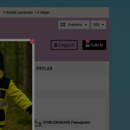
ge
✓
Snabb Leverans
1-4 dagar
Svenska
SEK
close
0
search
person
Logga in
0,00 kr
SOR M.M!
ARER
ROLIGA PRYLAR
STORLEKSGUIDE Fleecejackor