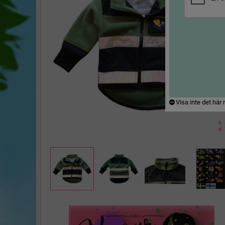
Visa inte det här
zoom_ou