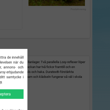
Produktvisning
FORMATION
ttra de innehåll
 men även som mellanlager. Två parallella Loxy-reflexer löper
plevelsen när du
s bättre i mörker. Jackan har två fickor framtill och en
r, annons- och
att inte skava mot hals och haka. Duratex®-förstärkta
arsy erbjudande
kattat material hos barn och klädseln fungerar så väl i skola
ditt samtycke i
cy
.
eptera