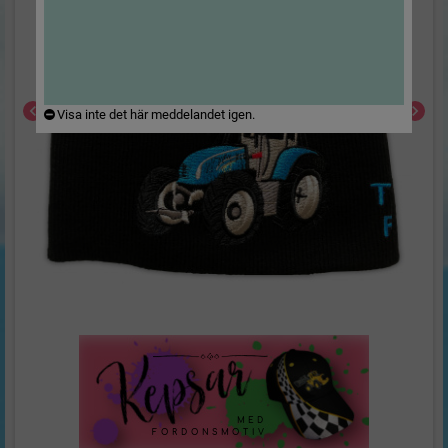
chevron_left
chevron_right
Visa inte det här meddelandet igen.