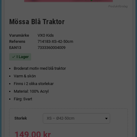
Produktförslag
Mössa Blå Traktor
Varumärke
VXO Kids
Referens
714183-XS-42-50cm
EAN13
7333360004009
I Lager
check
Broderat motiv med blå traktor
Varm & skön
Finns i 2 olika storlekar
Material: 100% Acryl
Färg: Svart
Storlek
149,00 kr