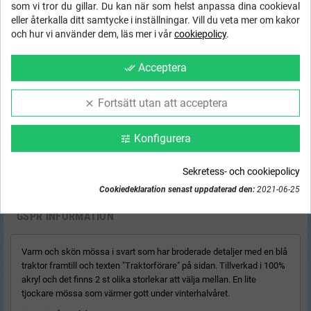
som vi tror du gillar. Du kan när som helst anpassa dina cookieval
eller återkalla ditt samtycke i inställningar. Vill du veta mer om kakor
och hur vi använder dem, läs mer i vår
cookiepolicy
.
Acceptera
done_all
Fortsätt utan att acceptera
clear
Produktvisning
Konfigurera
tune
Sekretess- och cookiepolicy
Cookiedeklaration senast uppdaterad den:
2021-06-25
BESKRIVNING
DETALJER
FRAKT & RETUR
GSPR INFORMATION
Varm och skön mössa i svart som har broderade detaljer med en blå
traktor framtill och texten "Traktorförare" på sidan. Tillverkad i 100%
akryl och det finns 2 st olika storlekar att välja mellan. En lite
tjockare mössa som värmer gott under vinterhalvåret.