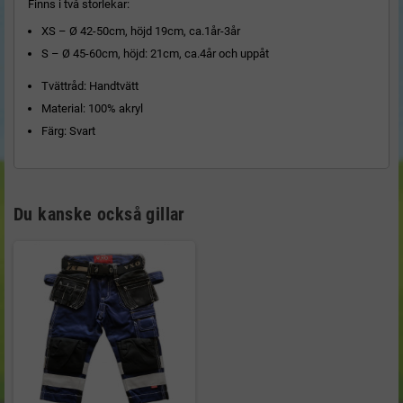
Finns i två storlekar:
XS – Ø 42-50cm, höjd 19cm, ca.1år-3år
S – Ø 45-60cm, höjd: 21cm, ca.4år och uppåt
Tvättråd: Handtvätt
Material: 100% akryl
Färg: Svart
Du kanske också gillar