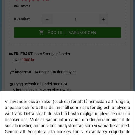
Inkl. moms
remove
add
Kvantitet
shopping_cart
LÄGG TILL I VARUKORGEN
FRI FRAKT
inom Sverige på order
local_shipping
över
1000 kr
Ångerrätt
- 14 dagar - 30 dagar byte!
Trygg svensk e-handel med SSL
& betalning via Payson eller Swish
Vi använder oss av kakor (cookies) för att få hemsidan att fungera,
anpassa och förbättra de innehåll som visas för dig och analysera
vår trafik. Detta så att du skall få bästa möjliga upplevelsen när du
besöker oss. Vi delar sådan information om din användning till de
sociala medier, annons- och analysföretag som vi samarbetar med.
Genom att Acceptera alla cookies kan vi skräddarsy erbjudande