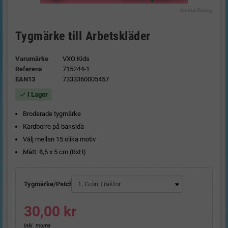
Produktförslag
Tygmärke till Arbetskläder
Varumärke
VXO Kids
Referens
715244-1
EAN13
7333360005457
I Lager
check
Broderade tygmärke
Kardborre på baksida
Välj mellan 15 olika motiv
Mått: 8,5 x 5 cm (BxH)
Tygmärke/Patch
30,00 kr
Inkl. moms