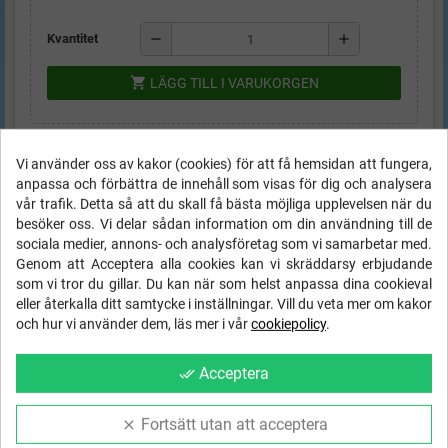
remove
add
Kvantitet
shopping_cart
LÄGG TILL I VARUKORGEN
FRI FRAKT
inom Sverige på order
local_shipping
Vi använder oss av kakor (cookies) för att få hemsidan att fungera,
över
1000 kr
anpassa och förbättra de innehåll som visas för dig och analysera
vår trafik. Detta så att du skall få bästa möjliga upplevelsen när du
Ångerrätt
- 14 dagar - 30 dagar byte!
besöker oss. Vi delar sådan information om din användning till de
sociala medier, annons- och analysföretag som vi samarbetar med.
Trygg svensk e-handel med SSL
Genom att Acceptera alla cookies kan vi skräddarsy erbjudande
& betalning via Payson eller Swish
som vi tror du gillar. Du kan när som helst anpassa dina cookieval
eller återkalla ditt samtycke i inställningar. Vill du veta mer om kakor
och hur vi använder dem, läs mer i vår
cookiepolicy
.
BESKRIVNING
DETALJER
FRAKT & RETUR
Acceptera
done_all
GSPR INFORMATION
Fortsätt utan att acceptera
clear
Köp till extra tygmärke till byxorna eller jackan för att sätta personlig