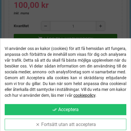
100,00 kr
Inkl. moms
remove
add
Kvantitet
shopping_cart
LÄGG TILL I VARUKORGEN
Vi använder oss av kakor (cookies) för att få hemsidan att fungera,
anpassa och förbättra de innehåll som visas för dig och analysera
vår trafik. Detta så att du skall få bästa möjliga upplevelsen när du
STORLEKSGUIDE Barn
besöker oss. Vi delar sådan information om din användning till de
sociala medier, annons- och analysföretag som vi samarbetar med.
FRI FRAKT
inom Sverige på order
local_shipping
Genom att Acceptera alla cookies kan vi skräddarsy erbjudande
över
1000 kr
som vi tror du gillar. Du kan när som helst anpassa dina cookieval
eller återkalla ditt samtycke i inställningar. Vill du veta mer om kakor
Ångerrätt
- 14 dagar - 30 dagar byte!
och hur vi använder dem, läs mer i vår
cookiepolicy
.
Trygg svensk e-handel med SSL
Acceptera
done_all
& betalning via Payson eller Swish
Fortsätt utan att acceptera
clear