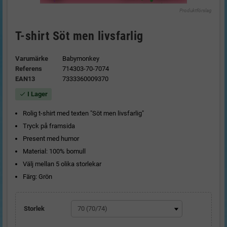
Produktförslag
T-shirt Söt men livsfarlig
Varumärke
Babymonkey
Referens
714303-70-7074
EAN13
7333360009370
I Lager
check
Rolig t-shirt med texten "Söt men livsfarlig"
Tryck på framsida
Present med humor
Material: 100% bomull
Välj mellan 5 olika storlekar
Färg: Grön
Storlek