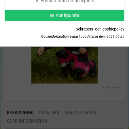
Fortsätt utan att acceptera
clear
Konfigurera
tune
Sekretess- och cookiepolicy
Cookiedeklaration senast uppdaterad den:
2021-06-25
Produktvisning
BESKRIVNING
DETALJER
FRAKT & RETUR
GSPR INFORMATION