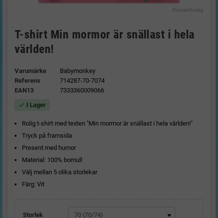
Produktförslag
T-shirt Min mormor är snällast i hela
världen!
Varumärke
Babymonkey
Referens
714287-70-7074
EAN13
7333360009066
I Lager
check
Rolig t-shirt med texten "Min mormor är snällast i hela världen!"
Tryck på framsida
Present med humor
Material: 100% bomull
Välj mellan 5 olika storlekar
Färg: Vit
Storlek