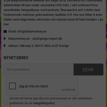
Vi på Babymonkey.se tillverkar och säljer tuffa, slitstarka och funktionella
arbetskläder till barn under varumärket VXO Kids. I vårt sortiment finns
varselkläder, hängselbyxor, snickarshorts, fleecejackor och t-shirts med
fordonsmotiv; traktorer, grävmaskiner, lastbilar m.fl. Hos oss hittar ni även
kläder med roliga texter, retromotiv och mycket annat till hela familjen.
Läs
mer
Email:
info@babymonkey.se
Babymonkey.se - Jönköpings Import AB
Adress: Håknarp 3, 565 91 MULLSJÖ Sverige
NYHETSBREV
OK
Genom att skriva upp dig som prenumerant av vårt nyhetsbrev
godkänner du vår
integritetspolicy
.