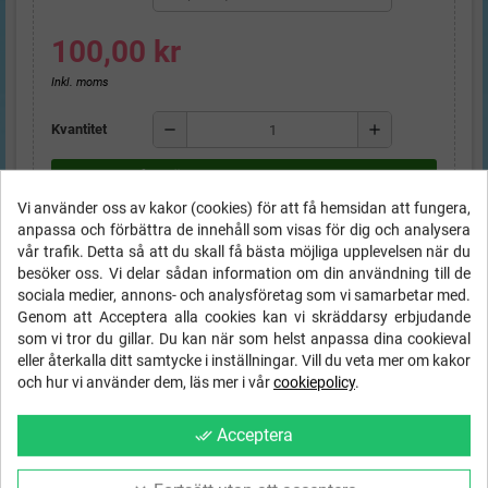
100,00 kr
Inkl. moms
remove
add
Kvantitet
shopping_cart
LÄGG TILL I VARUKORGEN
Vi använder oss av kakor (cookies) för att få hemsidan att fungera,
anpassa och förbättra de innehåll som visas för dig och analysera
vår trafik. Detta så att du skall få bästa möjliga upplevelsen när du
STORLEKSGUIDE Barn
besöker oss. Vi delar sådan information om din användning till de
sociala medier, annons- och analysföretag som vi samarbetar med.
FRI FRAKT
inom Sverige på order
local_shipping
Genom att Acceptera alla cookies kan vi skräddarsy erbjudande
över
1000 kr
som vi tror du gillar. Du kan när som helst anpassa dina cookieval
eller återkalla ditt samtycke i inställningar. Vill du veta mer om kakor
Ångerrätt
- 14 dagar - 30 dagar byte!
och hur vi använder dem, läs mer i vår
cookiepolicy
.
Trygg svensk e-handel med SSL
Acceptera
done_all
& betalning via Payson eller Swish