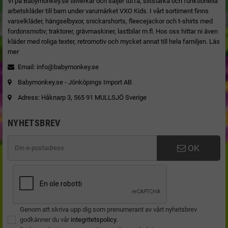
Vi på Babymonkey.se tillverkar och säljer tuffa, slitstarka och funktionella
arbetskläder till barn under varumärket VXO Kids. I vårt sortiment finns
varselkläder, hängselbyxor, snickarshorts, fleecejackor och t-shirts med
fordonsmotiv; traktorer, grävmaskiner, lastbilar m.fl. Hos oss hittar ni även
kläder med roliga texter, retromotiv och mycket annat till hela familjen.
Läs
mer
Email:
info@babymonkey.se
Babymonkey.se - Jönköpings Import AB
Adress: Håknarp 3, 565 91 MULLSJÖ Sverige
NYHETSBREV
OK
Genom att skriva upp dig som prenumerant av vårt nyhetsbrev
godkänner du vår
integritetspolicy
.