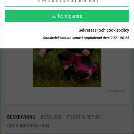
Fortsätt utan att acceptera
clear
Konfigurera
tune
Sekretess- och cookiepolicy
Cookiedeklaration senast uppdaterad den:
2021-06-25
Produktvisning
BESKRIVNING
DETALJER
FRAKT & RETUR
GSPR INFORMATION