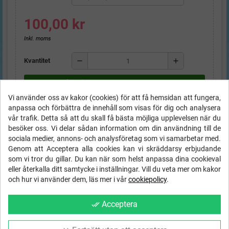
100,00 kr
Inkl. moms
remove
add
Kvantitet
shopping_cart
LÄGG TILL I VARUKORGEN
Vi använder oss av kakor (cookies) för att få hemsidan att fungera,
anpassa och förbättra de innehåll som visas för dig och analysera
vår trafik. Detta så att du skall få bästa möjliga upplevelsen när du
STORLEKSGUIDE Barn
besöker oss. Vi delar sådan information om din användning till de
sociala medier, annons- och analysföretag som vi samarbetar med.
FRI FRAKT
inom Sverige på order
local_shipping
Genom att Acceptera alla cookies kan vi skräddarsy erbjudande
över
1000 kr
som vi tror du gillar. Du kan när som helst anpassa dina cookieval
eller återkalla ditt samtycke i inställningar. Vill du veta mer om kakor
Ångerrätt
- 14 dagar - 30 dagar byte!
och hur vi använder dem, läs mer i vår
cookiepolicy
.
Trygg svensk e-handel med SSL
Acceptera
done_all
& betalning via Payson eller Swish