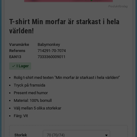
Produktförslag
T-shirt Min morfar är starkast i hela
världen!
Varumärke
Babymonkey
Referens
714291-70-7074
EAN13
7333360009011
I Lager
check
Rolig t-shirt med texten "Min morfar är starkast i hela världen!"
Tryck på framsida
Present med humor
Material: 100% bomull
Välj mellan 5 olika storlekar
Färg: Vit
Storlek