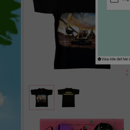
Visa inte det här
zoom_ou