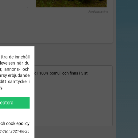
Produktvisning
ttra de innehåll
FORMATION
plevelsen när du
r, annons- och
shirten är tillverkad i 100% bomull och finns i 5 st
arsy erbjudande
ditt samtycke i
cy
.
eptera
och cookiepolicy
d den:
2021-06-25