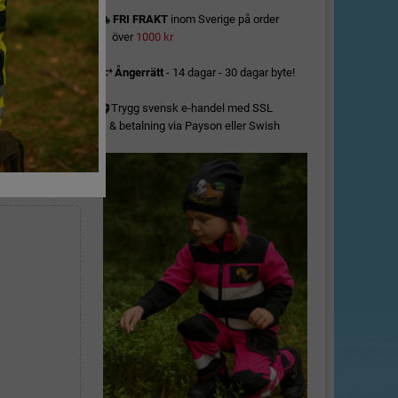
FRI FRAKT
inom Sverige på order
local_shipping
över
1000 kr
Ångerrätt
- 14 dagar - 30 dagar byte!
Trygg svensk e-handel med SSL
& betalning via Payson eller Swish