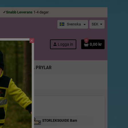
ge
✓
Snabb Leverans
1-4 dagar
Svenska
SEK
close
0
search
person
Logga in
0,00 kr
SOR M.M!
ARER
ROLIGA PRYLAR
STORLEKSGUIDE Barn