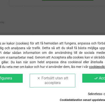
rslag
 av kakor (cookies) för att få hemsidan att fungera, anpassa och förbä
ING
DETALJER
FRAKT & RETUR
GSPR IN
ig och analysera vår trafik. Detta så att du skall få bästa möjliga up
Vi delar sådan information om din användning till de sociala medie
kin på plaggets framsida och texten "Grävmaskinist" tryckt på ryggens övre del. T-
som vi samarbetar med. Genom att Acceptera alla cookies kan vi skrädd
 gillar. Du kan när som helst anpassa dina cookieval eller återkalla 
Vill du veta mer om kakor och hur vi använder dem, läs mer i vår
cookiepoli
as eller varför inte fylla årets påskägg med något annat än godis.
igurera
Fortsätt utan att
Acc
clear
done_all
acceptera
Sekretess- 
Cookiedeklaration senast uppdatera