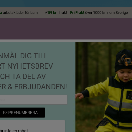
la
arbetskläder för barn
✓
59 kr
i frakt -
Fri Frakt
över 1000 kr inom Sveri
NMÄL DIG TILL
ALLA ÅLDRAR
KEPSAR, MÖS
RT NYHETSBREV
T-SHIRTS
HOODIES
BODYS
SKOR
ACCESSO
CH TA DEL AV
rt Grävmaskin
R & ERBJUDANDEN!
T-shirt Grävmaskin
PRENUMERERA
Varumärke
Babymonkey
Referens
714250-90-8692