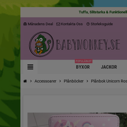
Tuffa, Slitstarka & Funktionel
Månadens Deal
Kontakta Oss
Storleksguide
card_giftcard
help_outline
POPULÄRAST
view_headline
BYXOR
JACKOR
chevron_right
Accessoarer
chevron_right
Plånböcker
chevron_right
Plånbok Unicorn Ro