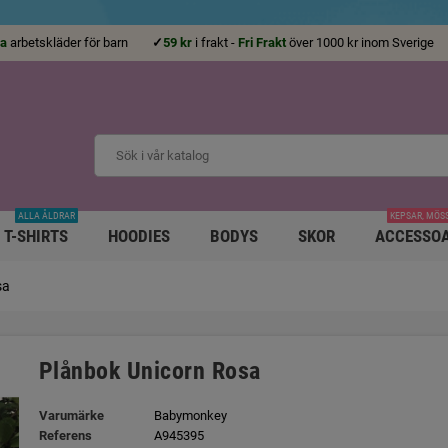
la
arbetskläder för barn
✓
59 kr
i frakt -
Fri Frakt
över 1000 kr inom Sveri
ALLA ÅLDRAR
KEPSAR, MÖS
T-SHIRTS
HOODIES
BODYS
SKOR
ACCESSO
sa
Plånbok Unicorn Rosa
Varumärke
Babymonkey
Referens
A945395