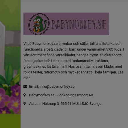
Vi på Babymonkey.se tillverkar och säljer tuffa, slitstarka och
funktionella arbetskläder till barn under varumärket VXO Kids. I
vårt sortiment finns varselkläder, hängselbyxor, snickarshorts,
fleecejackor och t-shirts med fordonsmotiv; traktorer,
grävmaskiner, lastbilar m.fl. Hos oss hittar ni även kläder med
roliga texter, retromotiv och mycket annat till hela familjen.
Läs
mer
Email:
info@babymonkey.se
Babymonkey.se - Jönköpings Import AB
Adress: Håknarp 3, 565 91 MULLSJÖ Sverige