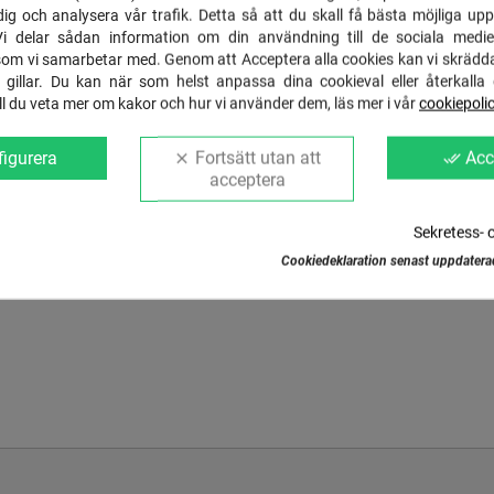
Meddela mig när produkten är åter i lager
ig och analysera vår trafik. Detta så att du skall få bästa möjliga up
Vi delar sådan information om din användning till de sociala medie
som vi samarbetar med. Genom att Acceptera alla cookies kan vi skrädd
 gillar. Du kan när som helst anpassa dina cookieval eller återkalla 
Jag godkänner villkoren och
integritetspolicyn
.
Vill du veta mer om kakor och hur vi använder dem, läs mer i vår
cookiepoli
rslag
igurera
Fortsätt utan att
Acc
clear
done_all
acceptera
ING
DETALJER
FRAKT & RETUR
GSPR IN
Sekretess- 
Cookiedeklaration senast uppdatera
guldfärg.