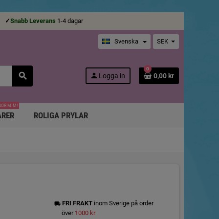
ge
✓
Snabb Leverans
1-4 dagar
Svenska
SEK
0
search
person
Logga in
0,00 kr
SOR M.M!
ARER
ROLIGA PRYLAR
FRI FRAKT
inom Sverige på order
local_shipping
över
1000 kr