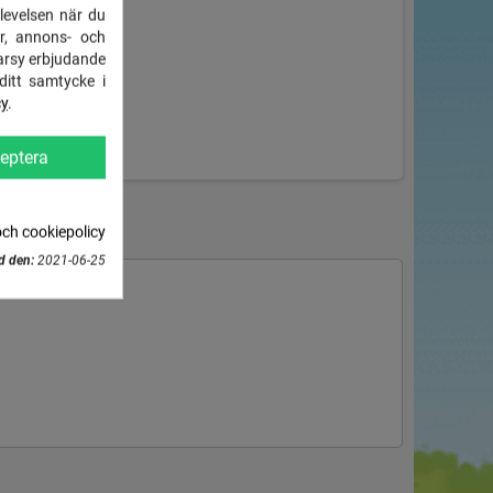
plevelsen när du
r, annons- och
arsy erbjudande
ditt samtycke i
cy
.
eptera
FORMATION
och cookiepolicy
d den:
2021-06-25