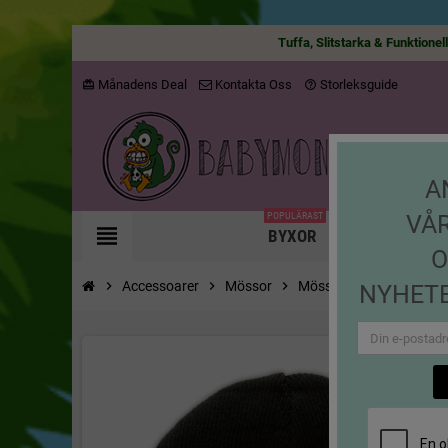
Tuffa, Slitstarka & Funktionel
Månadens Deal
Kontakta Oss
Storleksguide
card_giftcard
help_outline
A
POPULÄRAST
VÅ
view_headline
BYXOR
JACKOR
O
chevron_right
Accessoarer
chevron_right
Mössor
chevron_right
Mössa Fyrhjuling
NYHETE