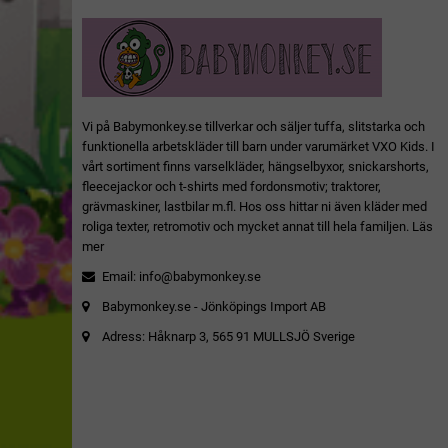
Vi på Babymonkey.se tillverkar och säljer tuffa, slitstarka och
funktionella arbetskläder till barn under varumärket VXO Kids. I
vårt sortiment finns varselkläder, hängselbyxor, snickarshorts,
fleecejackor och t-shirts med fordonsmotiv; traktorer,
grävmaskiner, lastbilar m.fl. Hos oss hittar ni även kläder med
roliga texter, retromotiv och mycket annat till hela familjen.
Läs
mer
Email:
info@babymonkey.se
Babymonkey.se - Jönköpings Import AB
Adress: Håknarp 3, 565 91 MULLSJÖ Sverige