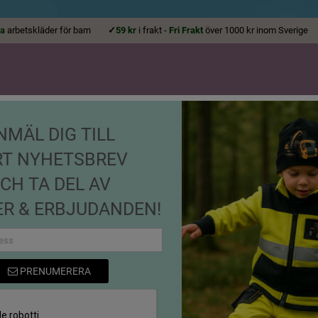
la
arbetskläder för barn
✓
59 kr
i frakt -
Fri Frakt
över 1000 kr inom Sveri
NMÄL DIG TILL
ALLA ÅLDRAR
KEPSAR, MÖS
RT NYHETSBREV
T-SHIRTS
HOODIES
BODYS
SKOR
ACCESSO
CH TA DEL AV
R & ERBJUDANDEN!
Mössa Fyrhjuling
PRENUMERERA
Varumärke
VXO Kids
Referens
714188-XS-42-50cm