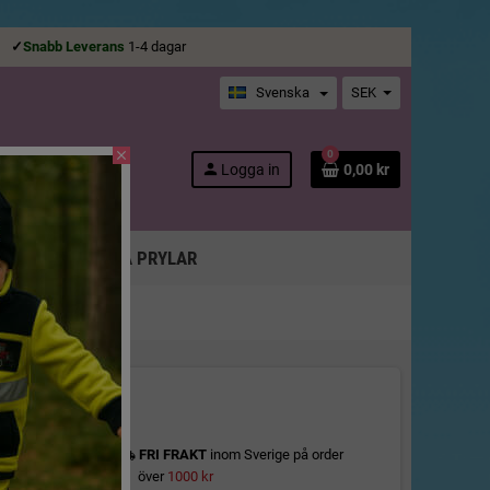
ge
✓
Snabb Leverans
1-4 dagar
Svenska
SEK
close
0
search
person
Logga in
0,00 kr
SOR M.M!
ARER
ROLIGA PRYLAR
FRI FRAKT
inom Sverige på order
local_shipping
över
1000 kr