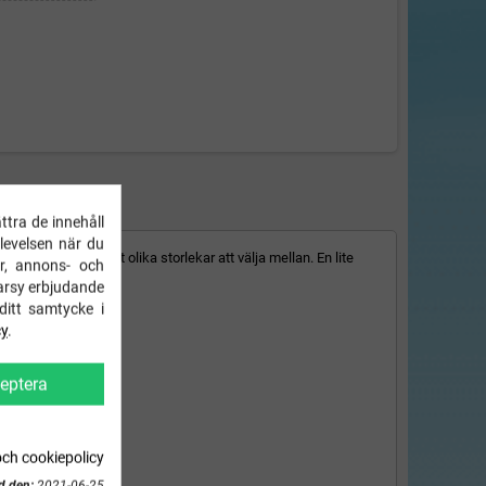
FORMATION
ttra de innehåll
plevelsen när du
 och det finns 2 st olika storlekar att välja mellan. En lite
r, annons- och
arsy erbjudande
ditt samtycke i
cy
.
eptera
och cookiepolicy
d den:
2021-06-25