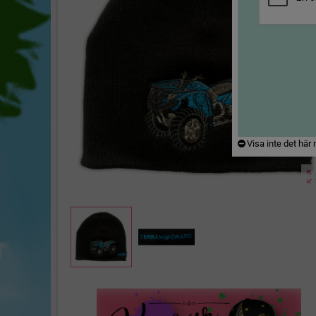
Visa inte det här
zoom_ou