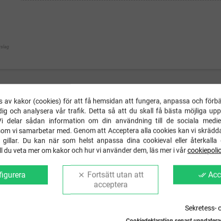
rslag
ING
DETALJER
FRAKT & RETUR
GSPR IN
 av kakor (cookies) för att få hemsidan att fungera, anpassa och förbä
ig och analysera vår trafik. Detta så att du skall få bästa möjliga up
å fyrhjuling framtill och texten "Terrängförare" på sidan. Tillverkad i 100% akryl
Vi delar sådan information om din användning till de sociala medie
som vi samarbetar med. Genom att Acceptera alla cookies kan vi skrädd
 gillar. Du kan när som helst anpassa dina cookieval eller återkalla 
Vill du veta mer om kakor och hur vi använder dem, läs mer i vår
cookiepoli
igurera
Fortsätt utan att
Acc
clear
done_all
acceptera
Sekretess- 
Cookiedeklaration senast uppdatera