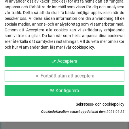
Vi använder oss av kakor (cookies) för att få hemsidan att fungera,
159,00 kr
anpassa och förbättra de innehåll som visas för dig och analysera
vår trafik. Detta så att du skall få bästa möjliga upplevelsen när du
Inkl. moms
besöker oss. Vi delar sådan information om din användning till de
sociala medier, annons- och analysföretag som vi samarbetar med.
remove
add
Kvantitet
Genom att Acceptera alla cookies kan vi skräddarsy erbjudande
som vi tror du gillar. Du kan när som helst anpassa dina cookieval
shopping_cart
LÄGG TILL I VARUKORGEN
eller återkalla ditt samtycke i inställningar. Vill du veta mer om kakor
och hur vi använder dem, läs mer i vår
cookiepolicy
.
STORLEKSGUIDE Barn
Acceptera
done_all
FRI FRAKT
inom Sverige på order
local_shipping
Fortsätt utan att acceptera
clear
över
1000 kr
Konfigurera
tune
Ångerrätt
- 14 dagar - 30 dagar byte!
Trygg svensk e-handel med SSL
Sekretess- och cookiepolicy
& betalning via Payson eller Swish
Cookiedeklaration senast uppdaterad den:
2021-06-25