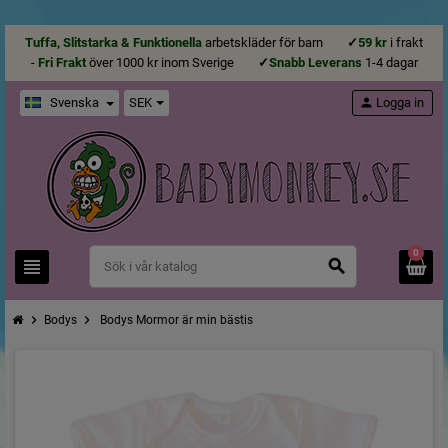
Tuffa, Slitstarka & Funktionella
arbetskläder för barn
✓
59 kr
i frakt
-
Fri Frakt
över 1000 kr inom Sverige
✓
Snabb Leverans
1-4 dagar
Svenska
SEK
person
Logga in
0
view_headline
search
chevron_right
chevron_right
Bodys
Bodys Mormor är min bästis